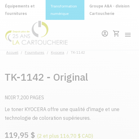
Équipements et
Transformation
Groupe A&A - division
fournitures
numérique
Cartoucherie
Accueil
/
Fournitures
/
Kyocera
/
TK-1142
TK-1142 - Original
NOIR 7,200 PAGES
Le toner KYOCERA offre une qualité d'image et une
technologie de coloration supérieures.
119,95 $
(2 et plus 116,70 $ CAD)