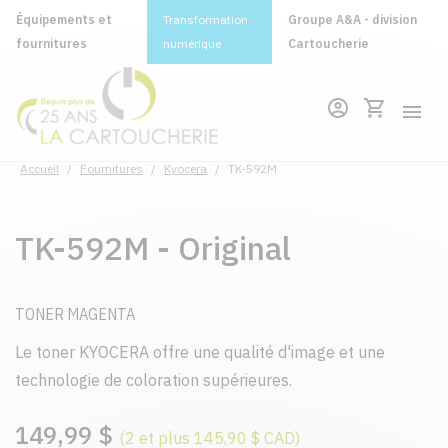
Équipements et
Transformation
Groupe A&A - division
fournitures
numérique
Cartoucherie
Accueil
/
Fournitures
/
Kyocera
/
TK-592M
TK-592M - Original
TONER MAGENTA
Le toner KYOCERA offre une qualité d'image et une
technologie de coloration supérieures.
149,99 $
(2 et plus 145,90 $ CAD)