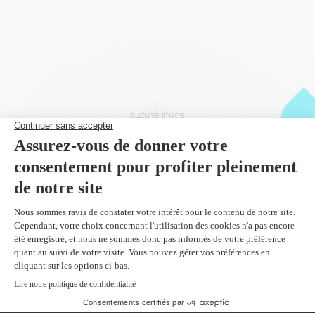
Peut être utilisé dans :
Kyocera FS-C8026N