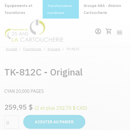
Équipements et
Transformation
Groupe A&A - division
fournitures
numérique
Cartoucherie
Accueil
/
Fournitures
/
Kyocera
/
TK-812C
TK-812C - Original
CYAN 20,000 PAGES
259,95 $
(2 et plus 252,70 $ CAD)
AJOUTER AU PANIER