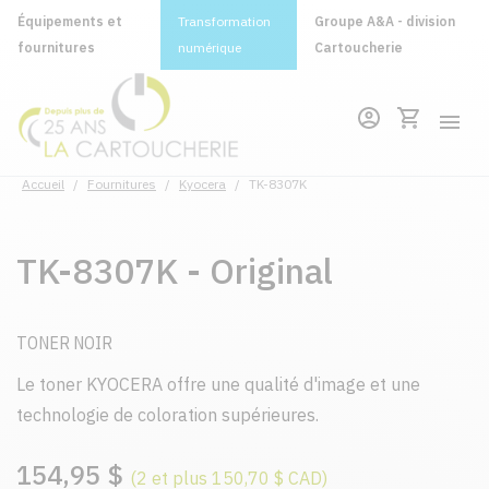
Équipements et
Transformation
Groupe A&A - division
fournitures
numérique
Cartoucherie
Accueil
/
Fournitures
/
Kyocera
/
TK-8307K
TK-8307K - Original
TONER NOIR
Le toner KYOCERA offre une qualité d'image et une
technologie de coloration supérieures.
154,95 $
(2 et plus 150,70 $ CAD)