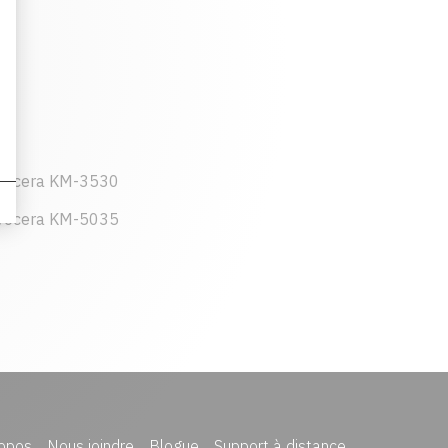
yocera KM-3530
yocera KM-5035
opos
Nous joindre
Blogue
Support à distance