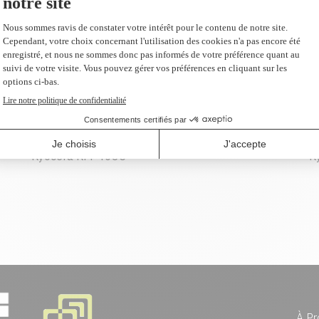
Kyocera KM-3035
K
Kyocera KM-4035
K
À Pr