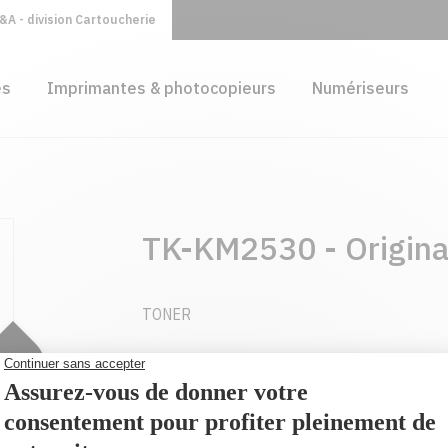
A - division Cartoucherie
es
Imprimantes & photocopieurs
Numériseurs
TK-KM2530 - Origina
TONER
174,95 $
AJOUTER AU PANIER