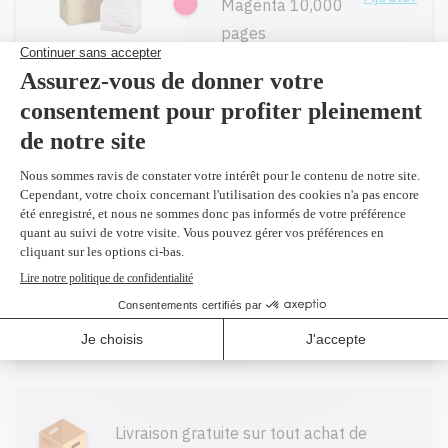
Magenta 10,000
pages
259,95$
885373 -
Original
Ajouter
Jaune 10,000
pages
259,95$
Toutes nos cartouches réusinées sont
garanties.
Livraison gratuite sur tout achat de