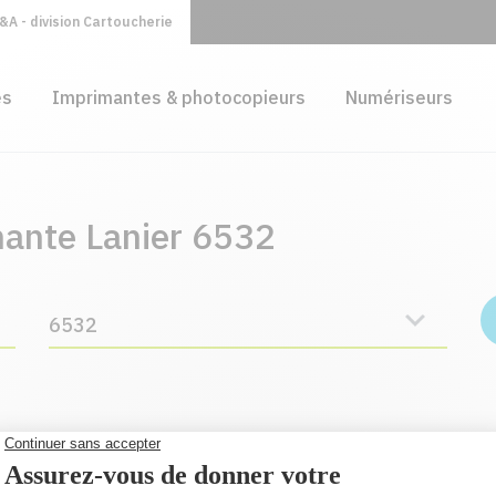
A - division Cartoucherie
es
Imprimantes & photocopieurs
Numériseurs
mante Lanier 6532
6532