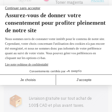
Ajouter
Toner magenta
169,99$
841453 -
Original
Ajouter
Toner jaune
169,99$
Toutes nos cartouches réusinées sont
garanties.
Livraison gratuite sur tout achat de
100$ CAD et plus avant taxes.