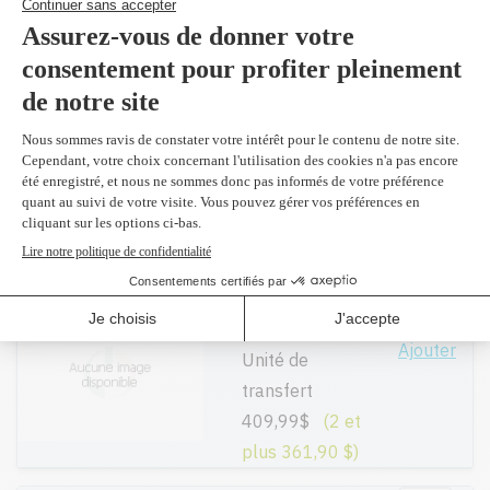
(ensemble de 4)
297,99$
(2 et
plus 288,20 $)
C734X20G -
Original
Ajouter
Tambour
80,99$
(2 et
plus 78,30 $)
40X6401 -
Original
Ajouter
Unité de
transfert
409,99$
(2 et
plus 361,90 $)