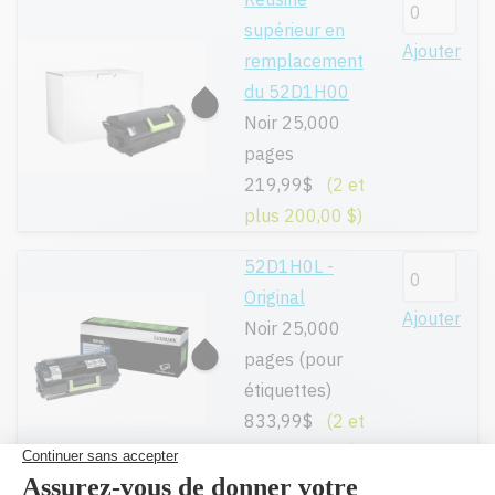
supérieur en
Ajouter
remplacement
du 52D1H00
Noir 25,000
pages
219,99$
(2 et
plus 200,00 $)
52D1H0L -
Original
Ajouter
Noir 25,000
pages (pour
étiquettes)
833,99$
(2 et
plus 806,80 $)