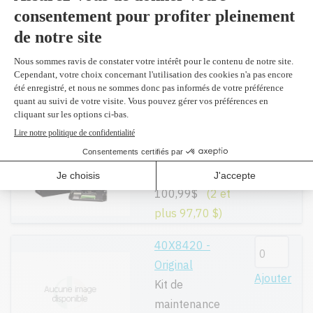
52D1000 -
Original
Ajouter
Noir 6,000
pages
280,99$
(2 et
plus 272,00 $)
52D0Z00 -
Original
Ajouter
Tambour
100,99$
(2 et
plus 97,70 $)
40X8420 -
Original
Ajouter
Kit de
maintenance