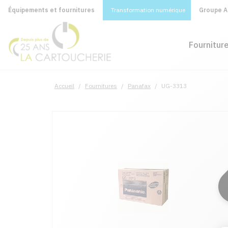
Équipements et fournitures
Transformation numérique
Groupe A&
Fournitur
Accueil
/
Fournitures
/
Panafax
/
UG-3313