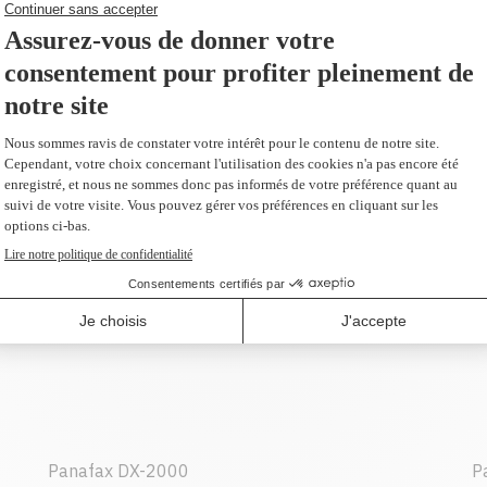
ur en remplacement du
s
plus 109,10 $)
Panafax DX-2000
P