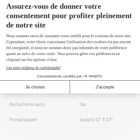
Vitesse d'impression
Noir: 25 ppm
Couleur: 12 ppm
Vitesse première impression
Noir: 9 secondes
Couleur: 10 secondes
Capacité mensuelle
2000 pages
Capacité bacs
Bac 1 : 250 feuilles
Entrée manuelle : 250
feuilles
Recto/Verso auto.
Oui
Format papier
Jusqu'à 11" X 17"