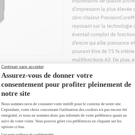
impressions de qualité profe
d’impression la plus élevée 
zéro chaleur PrecisionCoreMC
reposant sur la technologie 
éventail complet de fonction
d’encre qui allie puissance e
pouvant être de 75 % inféri
multifonctions A3. De plus, 
des impressions pratiques sa
appareils mobiles iOSMD3,4.
5 350 pages, cette impriman
qu’il faut pour les grands gr
Prix sur demande