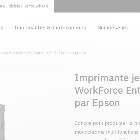
A - division Cartoucherie
es
Imprimantes & photocopieurs
Numériseurs
 mono WorkForce Enterprise WF-M21000 par Epson
Imprimante je
WorkForce En
par Epson
Conçue pour propulser la pro
monochrome multifonctions