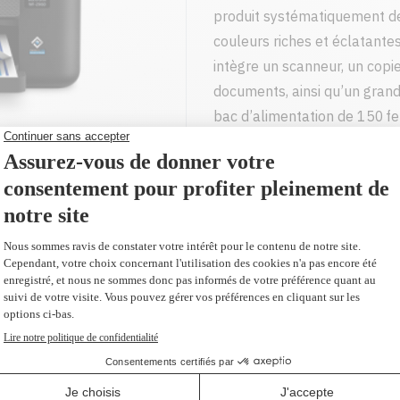
produit systématiquement de
couleurs riches et éclatante
intègre un scanneur, un copi
documents, ainsi qu’un grand 
bac d’alimentation de 150 feui
bureaux à domicile productif
Prix sur demande
TIQUES DE NUMÉRISEUR
CARACTÉRISTIQUES TECHNIQUES
Jet d'encre couleur
Noir: 14 ppm