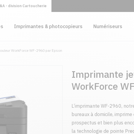
A - division Cartoucherie
es
Imprimantes & photocopieurs
Numériseurs
 couleur WorkForce WF-2960 par Epson
Imprimante jet
WorkForce WF
L’imprimante WF-2960, notre
bureaux à domicile, imprime d
prospectus et bien plus enc
la technologie de pointe Pre