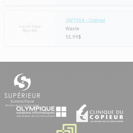
3WT90A - Original
Waste
51,99$