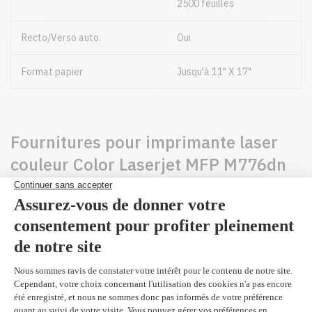
2500 feuilles
Recto/Verso auto.
Oui
Format papier
Jusqu'à 11" X 17"
Fournitures pour imprimante laser
couleur Color Laserjet MFP M776dn
par HP
W2010X - Original
Noir 34,000 pages
486,99$