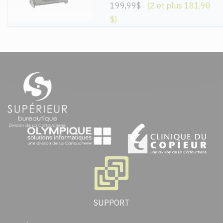
199,99$
(2 et plus 181,90
$)
SUPPORT