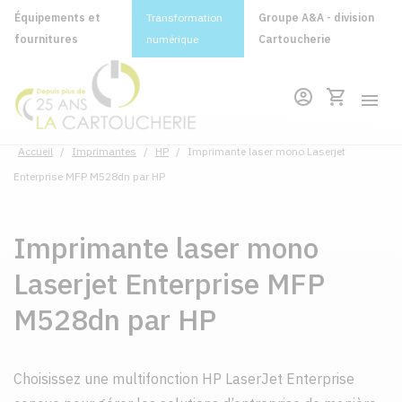
Équipements et
Transformation
Groupe A&A - division
fournitures
numérique
Cartoucherie
Accueil
/
Imprimantes
/
HP
/
Imprimante laser mono Laserjet
Enterprise MFP M528dn par HP
Imprimante laser mono
Laserjet Enterprise MFP
M528dn par HP
Choisissez une multifonction HP LaserJet Enterprise