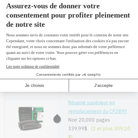
Fournitures pour imprimante laser
mono Laserjet Enterprise MFP
M528dn par HP
CF289Y - Original
Noir 20,000 pages
589,99$
Réusiné supérieur en
remplacement du CF289Y
Noir 20,000 pages
339,99$
(2 et plus 309,10
$)