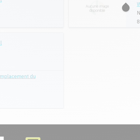
W
N
8
l
emplacement du