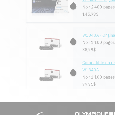
Noir 2,400 pages
145,99$
W1340A - Origina
Noir 1,100 pages
88,99$
Compatible en r
W1340A
Noir 1,100 pages
79,95$