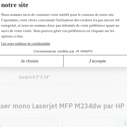
Noir: 6.9 secondes
2000 pages
Bac 1 : 150 feuilles
Entrée manuelle : 1 feuilles
Oui
Jusqu'à 8.5" X 14"
laser mono Laserjet MFP M234dw par HP
C
l