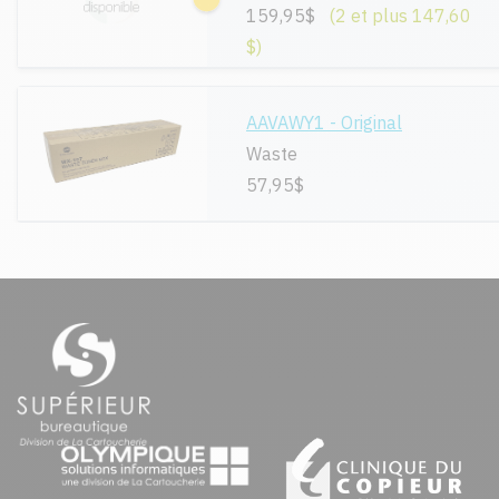
159,95$
(2 et plus 147,60
$)
AAVAWY1 - Original
Waste
57,95$