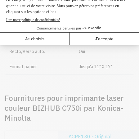
2500 feuilles
(optionnel)
Bac grande capacité 2 :
3000 feuilles
(optionnel)
Recto/Verso auto.
Oui
Format papier
Jusqu'à 11" X 17"
Fournitures pour imprimante laser
couleur BIZHUB C750i par Konica-
Minolta
ACP8130 - Original