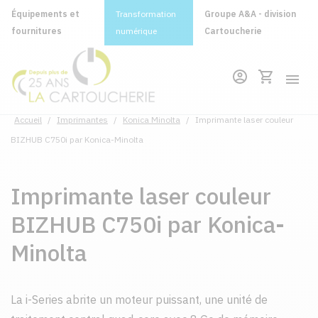
Équipements et
Transformation
Groupe A&A - division
fournitures
numérique
Cartoucherie
Accueil
/
Imprimantes
/
Konica Minolta
/
Imprimante laser couleur
BIZHUB C750i par Konica-Minolta
Imprimante laser couleur
BIZHUB C750i par Konica-
Minolta
La i-Series abrite un moteur puissant, une unité de