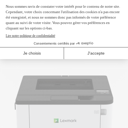
LEXMARK
Imprimante laser couleur
CX431adw
899,95 $
929,95 $