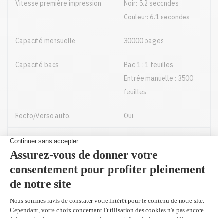
Vitesse première impression
Noir: 5.2 secondes
Couleur: 6.1 secondes
Capacité mensuelle
30000 pages
Capacité bacs
Bac 1 : 1 feuilles
Entrée manuelle : 3500
feuilles
Recto/Verso auto.
Oui
Format papier
Jusqu'à 8.5" X 14"
Fournitures pour imprimante laser
couleur CX923dxe par Lexmark