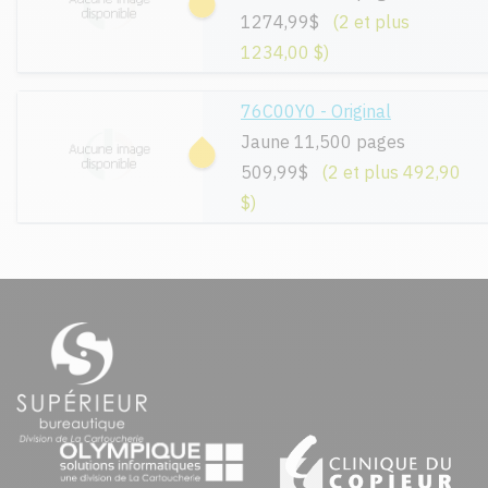
1274,99$
(2 et plus
1234,00 $)
76C00Y0 - Original
Jaune 11,500 pages
509,99$
(2 et plus 492,90
$)