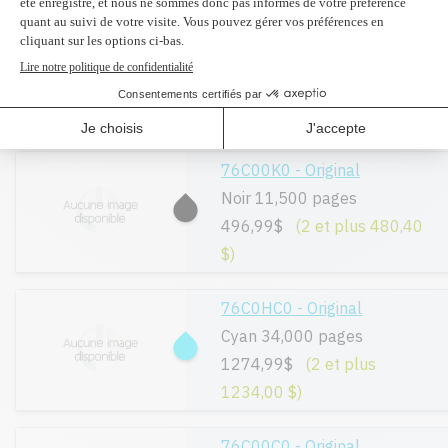
86C0HK0 - Original
Noir 34,000 pages
314,99$
(2 et plus 304,80
$)
76C00K0 - Original
Noir 11,500 pages
496,99$
(2 et plus 480,40
$)
76C0HC0 - Original
Cyan 34,000 pages
1274,99$
(2 et plus
1234,00 $)
76C00C0 - Original