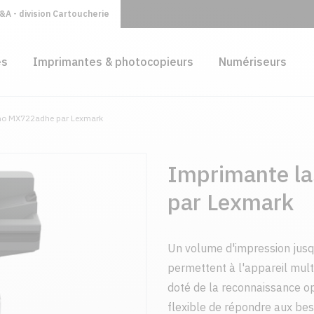
A - division Cartoucherie
es
Imprimantes & photocopieurs
Numériseurs
no MX722adhe par Lexmark
Imprimante l
par Lexmark
Un volume d'impression jusq
permettent à l'appareil m
doté de la reconnaissance op
flexible de répondre aux bes