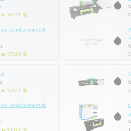
es
N
lus 949,70 $)
7
r en remplacement du
R
5
es
N
lus 472,80 $)
3
al
5
es
N
lus 459,70 $)
3
r en remplacement du
C
5
es
N
lus 300,00 $)
1