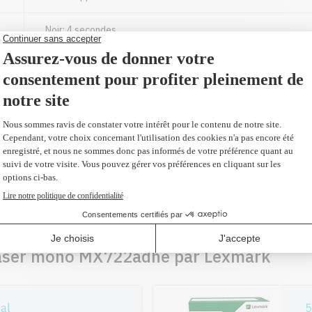
Noir: 4 secondes
60000 pages
Bac 1 : 550 feuilles
Entrée manuelle : 100 feuilles
Oui
Jusqu'à 8.5" X 14"
laser mono MX722adhe par Lexmark
al
5