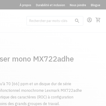
À propos
Durabilité et inclusion
Nous joindre
Blogue
aser mono MX722adhe
u'à 70 [66] ppm et un disque dur de série
ultifonctionnel monochrome Lexmark MX722adhe
tique des caractères (ROC) à configuration
oins des grands groupes de travail.