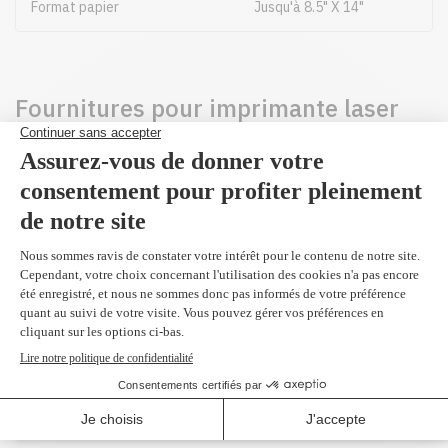
Format papier
Jusqu'à 8.5" X 14"
Fournitures pour imprimante laser
couleur VersaLink C415 par Xerox
006R04685 - Original
Noir 10,500 pages
337,99$
(2 et plus 331,70
$)
006R04677 - Original
Noir 2,400 pages
191,99$
(2 et plus 187,70
$)