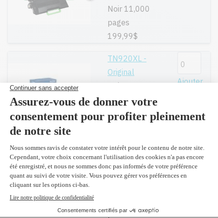
Noir 11,000
pages
199,99$
TN920XL -
Original
Ajouter
Noir 6,000
pages
153,99$
(2 et
plus 151,50 $)
Compatible en
remplacement
Ajouter
du TN920XL
Noir 6,000
pages
109,99$
(2 et