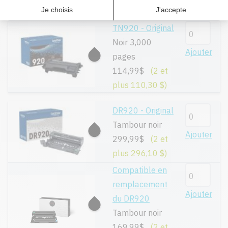
plus 104,40 $)
TN920 - Original
Noir 3,000
Ajouter
pages
114,99$
(2 et
plus 110,30 $)
DR920 - Original
Tambour noir
Ajouter
299,99$
(2 et
plus 296,10 $)
Compatible en
remplacement
Ajouter
du DR920
Tambour noir
169,99$
(2 et