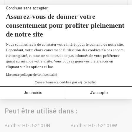
Produit(s) alternatif(s)
DR920 - Original
tambour noir
299,99 $
(2 et plus
296,10 $)
Peut être utilisé dans :
Brother HL-L5210DN
Brother HL-L5210DW