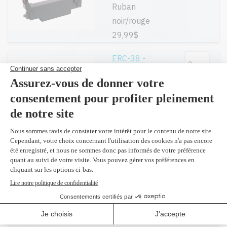
Ruban
noir/rouge
29,99$
ERC-38 -
Original
Ajouter
Ruban
noir/rouge
5,99$
Compatible en
remplacement
Ajouter
du R2116
Ruban mauve
27,99$