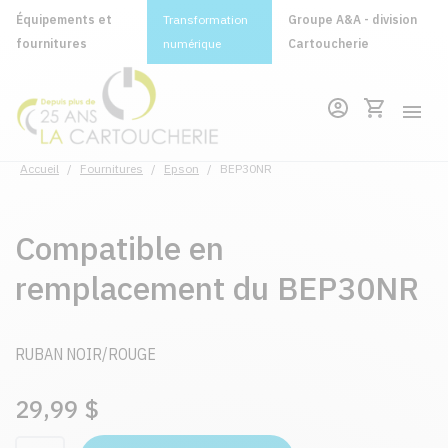
Équipements et
Transformation
Groupe A&A - division
fournitures
numérique
Cartoucherie
Accueil
/
Fournitures
/
Epson
/
BEP30NR
Compatible en
remplacement du BEP30NR
RUBAN NOIR/ROUGE
29,99 $