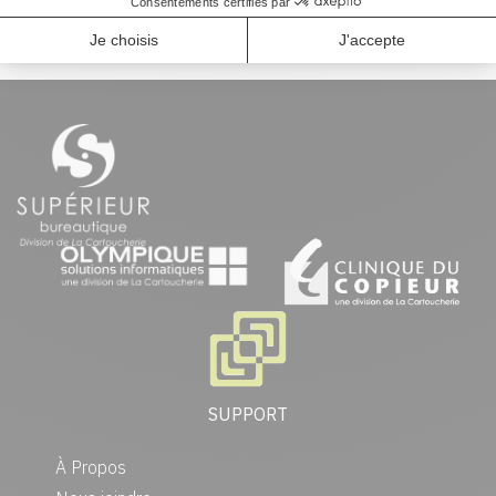
Epson ERC-30
Epson M188B
SUPPORT
À Propos