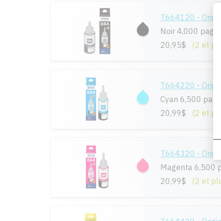
T664120 - Origi
Noir 4,000 page
20,95$
(2 et pl
T664220 - Origi
Cyan 6,500 pag
20,99$
(2 et pl
T664320 - Origi
Magenta 6,500 
20,99$
(2 et pl