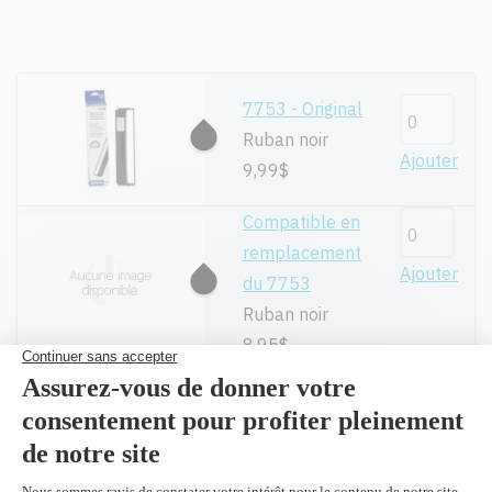
7753 - Original
Ruban noir
Ajouter
9,99$
Compatible en
remplacement
Ajouter
du 7753
Ruban noir
8,95$
Toutes nos cartouches réusinées sont
garanties.