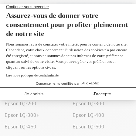
7753 - Original
ruban noir
9,99 $
Peut être utilisé dans :
Epson ActionPrinter 5000
Epson ActionPrinter
L1000
Epson LQ-200
Epson LQ-300
Epson LQ-300+
Epson LQ-400
Epson LQ-450
Epson LQ-500