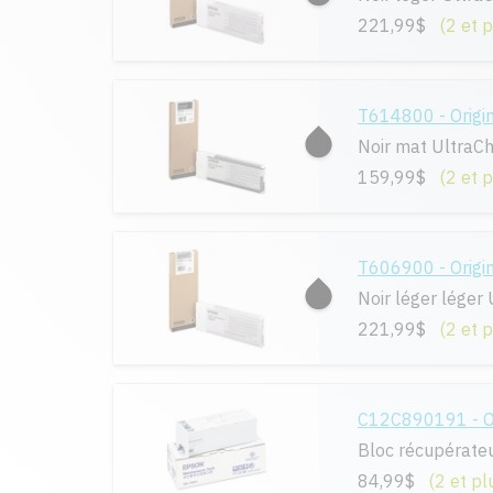
221,99$
(2 et 
T614800 - Origi
Noir mat Ultra
159,99$
(2 et 
T606900 - Origi
Noir léger lége
221,99$
(2 et 
C12C890191 - Or
Bloc récupérateu
84,99$
(2 et pl