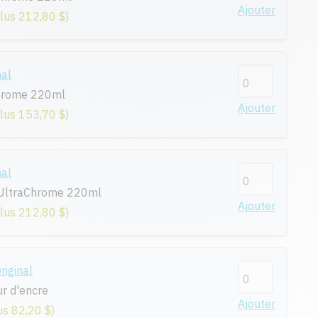
Ajouter
plus 212,80 $)
nal
Chrome 220ml
Ajouter
plus 153,70 $)
nal
r UltraChrome 220ml
Ajouter
plus 212,80 $)
iginal
r d'encre
Ajouter
us 82,20 $)