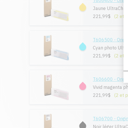
T606400 - Origi
Jaune UltraChr
221,99$
(2 et 
T606500 - Origi
Cyan photo Ult
221,99$
(2 et 
T606600 - Origi
Vivid magenta p
221,99$
(2 et 
T606700 - Origi
Noir léger Ultr