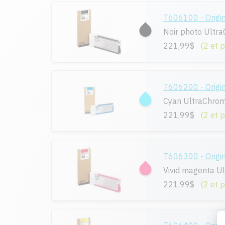
T606100 - Origi
Noir photo Ultr
221,99$
(2 et 
T606200 - Origi
Cyan UltraChro
221,99$
(2 et 
T606300 - Origi
Vivid magenta U
221,99$
(2 et 