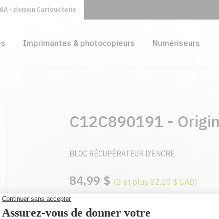
A - division Cartoucherie
es
Imprimantes & photocopieurs
Numériseurs
C12C890191 - Origin
BLOC RÉCUPÉRATEUR D'ENCRE
84,99 $
(2 et plus 82,20 $ CAD)
AJOUTER AU PANIER