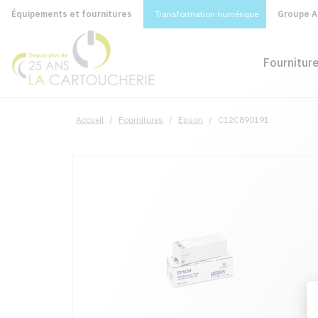
Équipements et fournitures
Transformation numérique
Groupe A&
Fournitur
Accueil
/
Fournitures
/
Epson
/
C12C890191