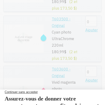
180,99$
(2 et
plus 173,50 $)
T603500 -
Original
Ajouter
Cyan photo
UltraChrome
220ml
180,99$
(2 et
plus 173,50 $)
T603600 -
Original
Ajouter
Vivid magenta
photo
Ultrachrome K3
220ml