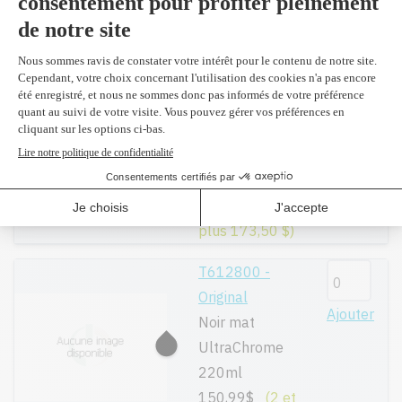
180,99$
(2 et
plus 173,50 $)
T603700 -
Original
Ajouter
Noir léger
UltraChrome
220ml
180,99$
(2 et
plus 173,50 $)
T612800 -
Original
Ajouter
Noir mat
UltraChrome
220ml
150,99$
(2 et