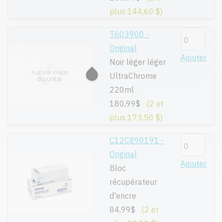
plus 144,60 $)
T603900 -
Original
Ajouter
Noir léger léger
UltraChrome
220ml
180,99$
(2 et
plus 173,50 $)
C12C890191 -
Original
Ajouter
Bloc
récupérateur
d'encre
84,99$
(2 et