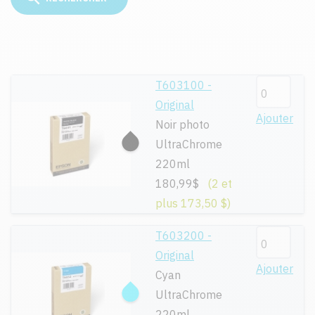
T603100 -
Original
Ajouter
Noir photo
UltraChrome
220ml
180,99$
(2 et
plus 173,50 $)
T603200 -
Original
Ajouter
Cyan
UltraChrome
220ml