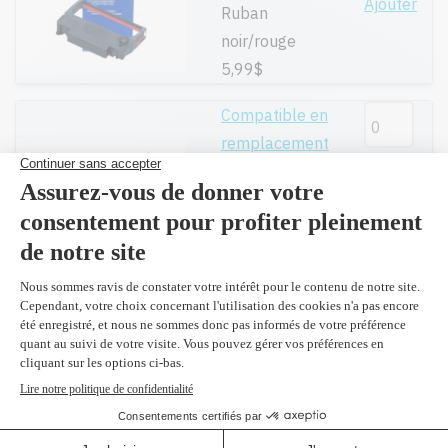
Ajouter
Ruban
noir/rouge
5,99$
Compatible en
remplacement
Ajouter
du BEP30NR
Ruban
noir/rouge (boîte
de 6)
29,99$
Compatible en
remplacement
Ajouter
du R2116
Ruban mauve
27,99$