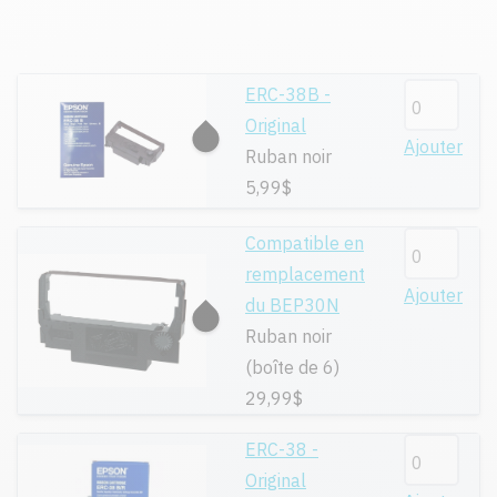
ERC-38B -
Original
Ajouter
Ruban noir
5,99$
Compatible en
remplacement
Ajouter
du BEP30N
Ruban noir
(boîte de 6)
29,99$
ERC-38 -
Original