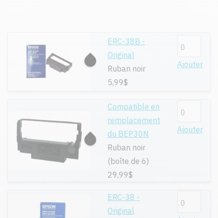
ERC-38B -
Original
Ajouter
Ruban noir
5,99$
Compatible en
remplacement
Ajouter
du BEP30N
Ruban noir
(boîte de 6)
29,99$
ERC-38 -
Original