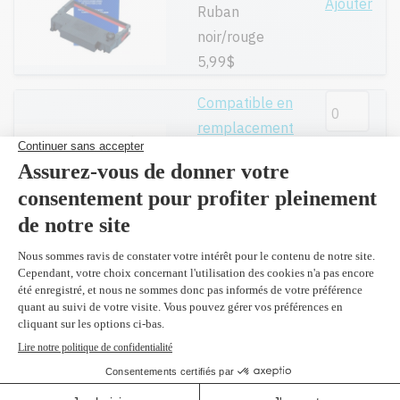
Ajouter
Ruban
noir/rouge
5,99$
Compatible en
remplacement
Ajouter
du BEP30NR
Ruban
noir/rouge (boîte
de 6)
29,99$
Compatible en
remplacement
Ajouter
du R2116
Ruban mauve
27,99$