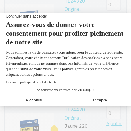
T124320 -
Original
Ajouter
Magenta 220
pages
16,49$
(2 et
plus 15,90 $)
T126420 -
Original
Ajouter
Jaune 480
pages
31,49$
(2 et
plus 30,60 $)
T124420 -
Original
Ajouter
Jaune 220