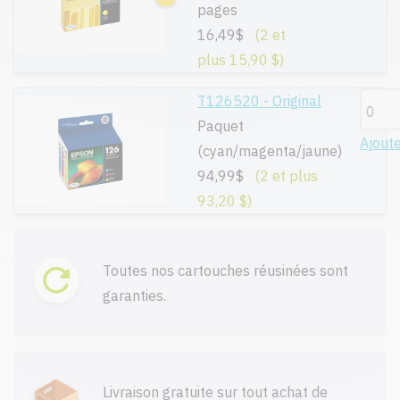
pages
16,49$
(2 et
plus 15,90 $)
T126520 - Original
Paquet
Ajout
(cyan/magenta/jaune)
94,99$
(2 et plus
93,20 $)
Toutes nos cartouches réusinées sont
garanties.
Livraison gratuite sur tout achat de