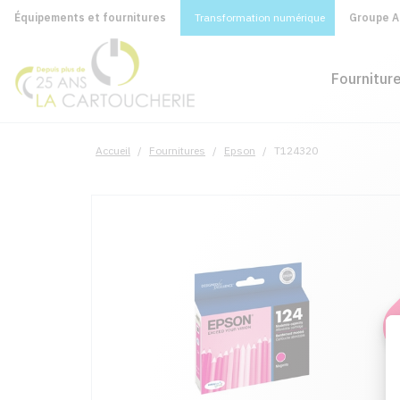
Équipements et fournitures
Transformation numérique
Groupe A&
Fournitur
Accueil
/
Fournitures
/
Epson
/
T124320