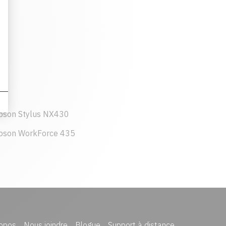
pson Stylus NX430
pson WorkForce 435
opos
Nous joindre
Blogue
Support à distance