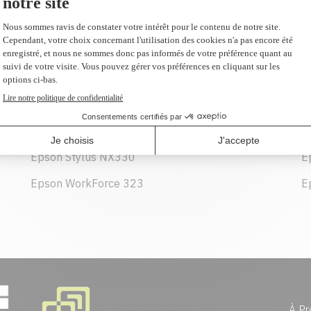
16,49 $
(2 et plus 15,90 $ CAD)
AJOUTER AU PANIER
Epson Stylus NX330
E
Epson WorkForce 323
E
À Pr