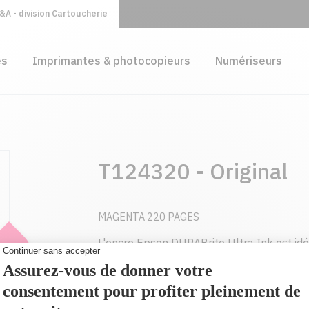
A - division Cartoucherie
es
Imprimantes & photocopieurs
Numériseurs
T124320 - Original
MAGENTA 220 PAGES
L'encre Epson DURABrite Ultra Ink est id
de qualité laser. Grâce à son système d'e
sont résistants à l'eau, au maculage et aux