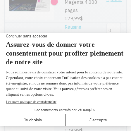
Magenta 4,000
pages
179,99$
Réusiné
supérieur en
Ajouter
remplacement
du Q3963A
Magenta 4,000
pages
109,99$
(2 et
plus 107,60 $)
Q3962A -
Original
Ajouter
Jaune 4,000
pages
179,99$