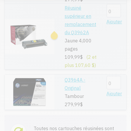
Réusiné
supérieur en
Ajouter
remplacement
du Q3962A
Jaune 4,000
pages
109,99$
(2 et
plus 107,60 $)
Q3964A -
Original
Ajouter
Tambour
279,99$
Toutes nos cartouches réusinées sont