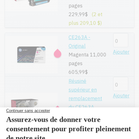
pages
229,99$
(2 et
plus 209,10 $)
CE263A -
Original
Ajouter
Magenta 11,000
pages
605,99$
Réusiné
supérieur en
Ajouter
remplacement
du CE263A
Magenta 11,000
pages
229,99$
(2 et