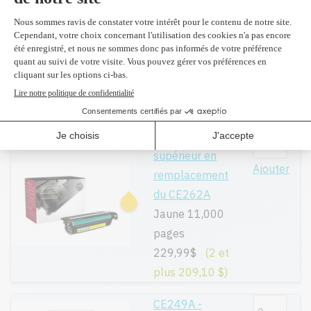
plus 209,10 $)
CE262A -
Original
Ajouter
Jaune 11,000
pages
605,99$
Réusiné
supérieur en
Ajouter
remplacement
du CE262A
Jaune 11,000
pages
229,99$
(2 et
plus 209,10 $)
CE249A -