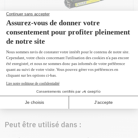
Produit(s) alternatif(s)
CE262A - Original
jaune 11,000 pages
605,99 $
Peut être utilisé dans :