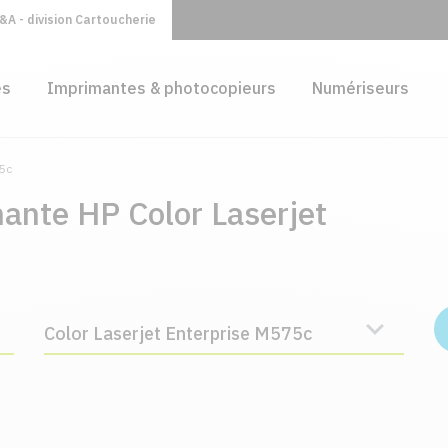
A - division Cartoucherie
es
Imprimantes & photocopieurs
Numériseurs
75c
ante HP Color Laserjet
Color Laserjet Enterprise M575c