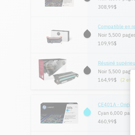
308,99$
Compatible en 
Noir 5,500 page
109,95$
Réusiné supérie
Noir 5,500 page
164,99$
(2 et 
CE401A - Origina
Cyan 6,000 pag
460,99$