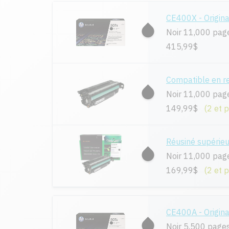
CE400X - Origina
Noir 11,000 pag
415,99$
Compatible en 
Noir 11,000 pag
149,99$
(2 et 
Réusiné supérie
Noir 11,000 pag
169,99$
(2 et 
CE400A - Origina
Noir 5,500 page