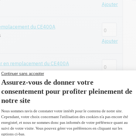
Ajouter
remplacement du CE400A
s
Ajouter
ur en remplacement du CE400A
s
Ajouter
plus 150,00 $)
l
es
Ajouter