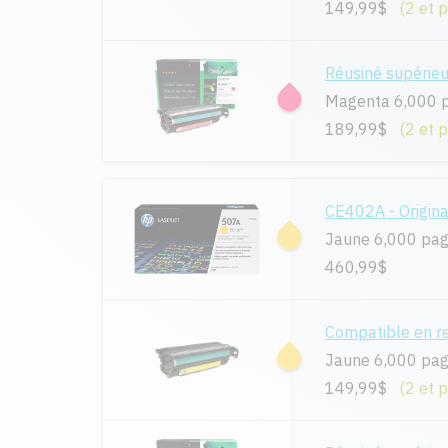
149,99$
(2 et 
Réusiné supérie
Magenta 6,000 
189,99$
(2 et 
CE402A - Origina
Jaune 6,000 pa
460,99$
Compatible en 
Jaune 6,000 pa
149,99$
(2 et 