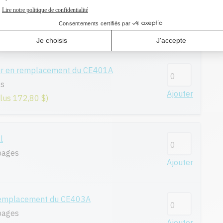
remplacement du CE401A
es
Ajouter
plus 134,50 $)
ur en remplacement du CE401A
es
Ajouter
plus 172,80 $)
l
pages
Ajouter
remplacement du CE403A
pages
Ajouter