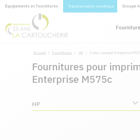
Équipements et fournitures
Transformation numérique
Groupe A&
Fournitur
Accueil
/
Fournitures
/
HP
/
Color Laserjet Enterprise M5
Fournitures pour imprim
Enterprise M575c
HP