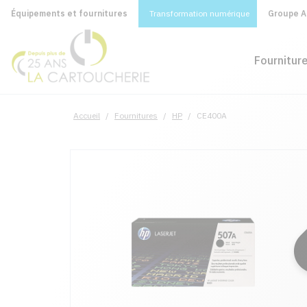
Équipements et fournitures
Transformation numérique
Groupe A&
Fournitur
Accueil
/
Fournitures
/
HP
/
CE400A