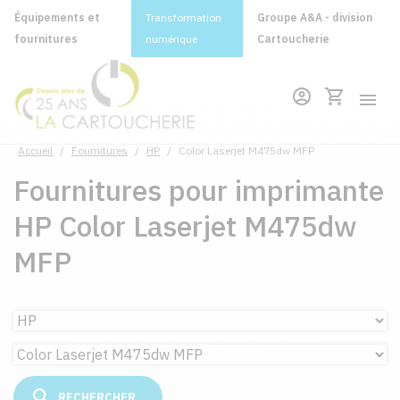
Équipements et
Transformation
Groupe A&A - division
fournitures
numérique
Cartoucherie
Accueil
/
Fournitures
/
HP
/
Color Laserjet M475dw MFP
Fournitures pour imprimante
HP Color Laserjet M475dw
MFP