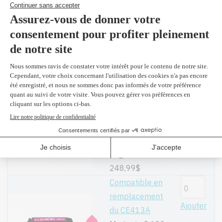
supérieur en
Ajouter
remplacement
du CE411A
Cyan 2,600
pages
99,99$
(2 et
plus 91,00 $)
CE413A -
Original
Ajouter
Magenta 2,600
pages
248,99$
Compatible en
remplacement
Ajouter
du CE413A