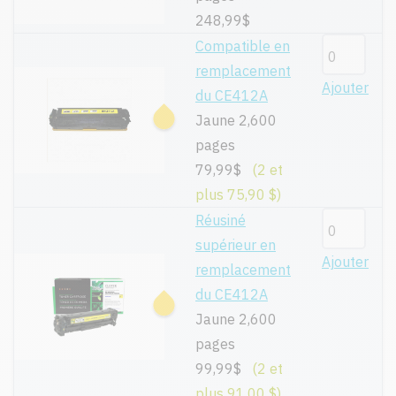
248,99$
Compatible en
remplacement
Ajouter
du CE412A
Jaune 2,600
pages
79,99$
(2 et
plus 75,90 $)
Réusiné
supérieur en
Ajouter
remplacement
du CE412A
Jaune 2,600
pages
99,99$
(2 et
plus 91,00 $)