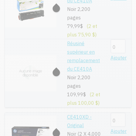
du CE410A
Noir 2,200
pages
79,99$
(2 et
plus 75,90 $)
Réusiné
supérieur en
Ajouter
remplacement
du CE410A
Noir 2,200
pages
109,99$
(2 et
plus 100,00 $)
CE410XD -
Original
Ajouter
Noir (2 X 4,000