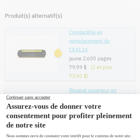
Produit(s) alternatif(s)
Compatible en
remplacement du
CE412A
jaune 2,600 pages
79,99 $
(2 et plus
75,90 $)
Réusiné supérieur en
remplacement du
CE412A
jaune 2,600 pages
99,99 $
(2 et plus
91,00 $)