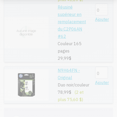
Réusiné
supérieur en
Ajouter
remplacement
du C2P06AN
#62
Couleur 165
pages
29,99$
N9H64FN -
Original
Ajouter
Duo noir/couleur
78,99$
(2 et
plus 75,60 $)