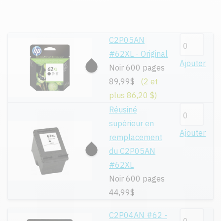
C2P05AN
#62XL - Original
Ajouter
Noir 600 pages
89,99$
(2 et
plus 86,20 $)
Réusiné
supérieur en
Ajouter
remplacement
du C2P05AN
#62XL
Noir 600 pages
44,99$
C2P04AN #62 -