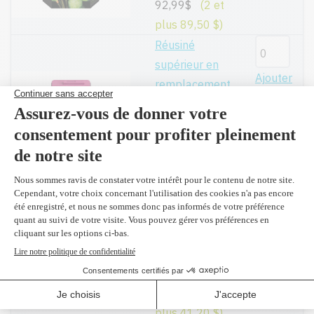
92,99$
(2 et
plus 89,50 $)
Réusiné
supérieur en
Ajouter
remplacement
du C2P07AN
#62XL
Couleur 415
pages
44,99$
C2P06AN #62 -
Original
Ajouter
Couleur 165
pages
42,99$
(2 et
plus 41,20 $)