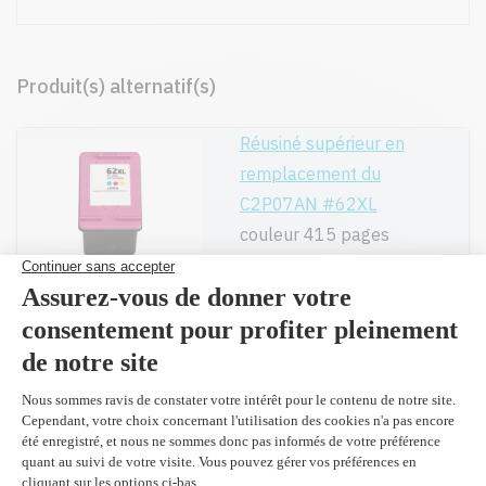
Produit(s) alternatif(s)
Réusiné supérieur en
remplacement du
C2P07AN #62XL
couleur 415 pages
44,99 $
Peut être utilisé dans :
HP ENVY 5540
HP ENVY 5541
HP ENVY 5542
HP ENVY 5543