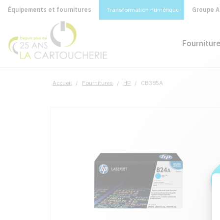
Équipements et fournitures
Transformation numérique
Groupe A&
Fournitur
Accueil
/
Fournitures
/
HP
/
CB385A