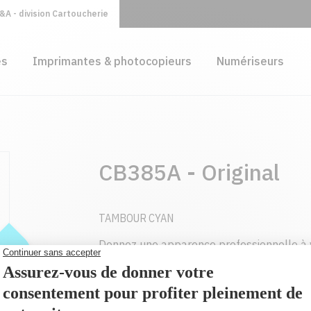
A - division Cartoucherie
es
Imprimantes & photocopieurs
Numériseurs
CB385A - Original
TAMBOUR CYAN
Donnez une apparence professionnelle à 
grâce aux cartouches de toner HP LaserJe
conçues pour votre imprimante.