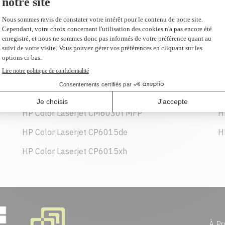
634,99 $
AJOUTER AU PANIER
HP Color Laserjet CM6030f MFP
H
HP Color Laserjet CP6015de
H
HP Color Laserjet CP6015xh
À Pr