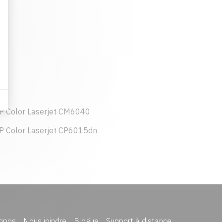
P Color Laserjet CM6040
P Color Laserjet CP6015dn
opos
Nous joindre
Blogue
Support à distance