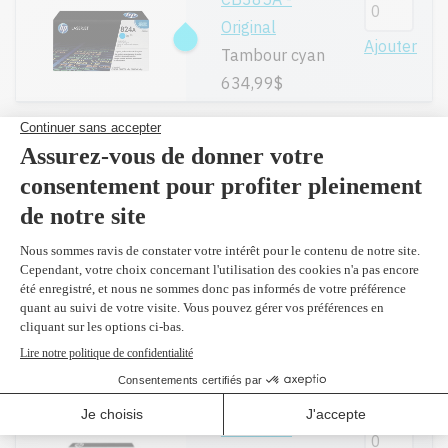
Original
Ajouter
Tambour cyan
634,99$
CB387A -
Original
Ajouter
Tambour
magenta
634,99$
CB386A -
Original
Ajouter
Tambour jaune
634,99$
CB463A -