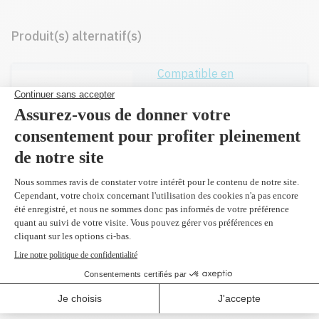
Produit(s) alternatif(s)
Compatible en
remplacement du
CE400A
noir 5,500 pages
109,95 $
Réusiné supérieur en
remplacement du
CE400A
noir 5,500 pages
164,99 $
(2 et plus
150,00 $)