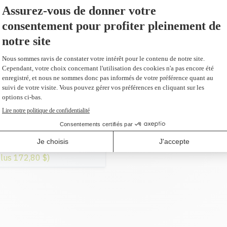
567,99 $
AJOUTER AU PANIER
ur en remplacement du
s
plus 172,80 $)