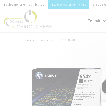
Équipements et fournitures
Transformation numérique
Groupe A&
Fournitur
Accueil
/
Fournitures
/
HP
/
CF330X