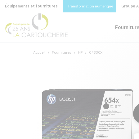
Équipements et fournitures
Transformation numérique
Groupe A&
Fournitur
Accueil
/
Fournitures
/
HP
/
CF330X